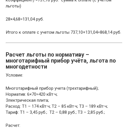
коэффициент) =737,10 руб. сумма к оплате (с учетом
льготы)
28×4,68=131,04 руб.
Итого к оплате с учетом льготы 737,10+131,04=868,14 руб.
Расчет льготы по нормативу –
многотарифный прибор учёта, льгота по
многодетности
Условие:
Многотарифный прибор учета (трехтарифный);
Норматив: 6×70=420 кВт·ч;
Электрическая плита;
Расход: Т1 – 174 кВт·ч; Т2 – 85 кВт·ч; Т3 – 189 кВт·ч;
Тариф: Т1 – 3,45 руб.; Т2 – 0,88 руб.; Т3 – 2,85 руб.;
Расчет: