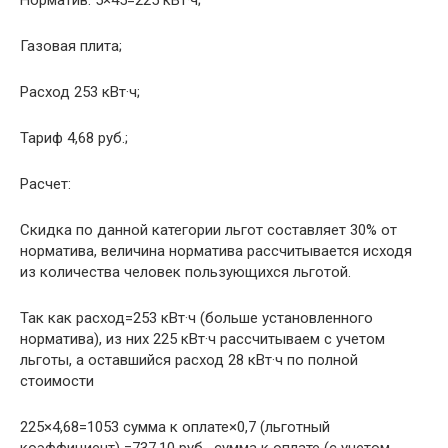
Норматив: 5×45=225 кВт·ч;
Газовая плита;
Расход 253 кВт·ч;
Тариф 4,68 руб.;
Расчет:
Скидка по данной категории льгот составляет 30% от
норматива, величина норматива рассчитывается исходя
из количества человек пользующихся льготой.
Так как расход=253 кВт·ч (больше установленного
норматива), из них 225 кВт·ч рассчитываем с учетом
льготы, а оставшийся расход 28 кВт·ч по полной
стоимости
225×4,68=1053 сумма к оплате×0,7 (льготный