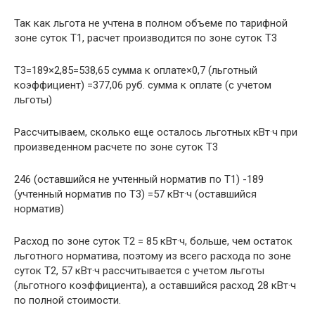
Так как льгота не учтена в полном объеме по тарифной
зоне суток Т1, расчет производится по зоне суток Т3
Т3=189×2,85=538,65 сумма к оплате×0,7 (льготный
коэффициент) =377,06 руб. сумма к оплате (с учетом
льготы)
Рассчитываем, сколько еще осталось льготных кВт·ч при
произведенном расчете по зоне суток Т3
246 (оставшийся не учтенный норматив по Т1) -189
(учтенный норматив по Т3) =57 кВт·ч (оставшийся
норматив)
Расход по зоне суток Т2 = 85 кВт·ч, больше, чем остаток
льготного норматива, поэтому из всего расхода по зоне
суток Т2, 57 кВт·ч рассчитывается с учетом льготы
(льготного коэффициента), а оставшийся расход 28 кВт·ч
по полной стоимости.