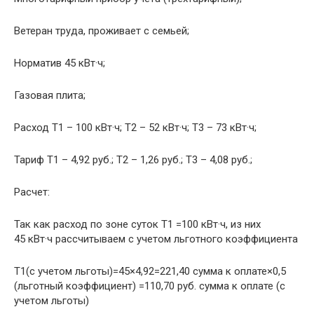
Ветеран труда, проживает с семьей;
Норматив 45 кВт·ч;
Газовая плита;
Расход Т1 – 100 кВт·ч; Т2 – 52 кВт·ч; Т3 – 73 кВт·ч;
Тариф Т1 – 4,92 руб.; Т2 – 1,26 руб.; Т3 – 4,08 руб.;
Расчет:
Так как расход по зоне суток Т1 =100 кВт·ч, из них
45 кВт·ч рассчитываем с учетом льготного коэффициента
Т1(с учетом льготы)=45×4,92=221,40 сумма к оплате×0,5
(льготный коэффициент) =110,70 руб. сумма к оплате (с
учетом льготы)