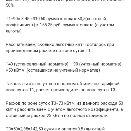
50%
Т1=90× 3,45 =310,50 сумма к оплате×0,5(льготный
коэффициент) = 155,25 руб. сумма к оплате (с учетом
льготы)
Рассчитываем, сколько льготных кВт·ч осталось при
произведенном расчете по зоне суток Т1
140 (установленный норматив) – 90 (учтенный норматив)
=50 кВт·ч (оставшийся не учтенный норматив)
Так как льгота не учтена в полном объеме по тарифной
зоне суток Т1, расчет производится по зоне суток Т3
Расход по зоне суток Т3=73 кВт·ч, из данного расхода 50
кВт·ч рассчитываем с учетом льготного коэффициента, а
оставшийся расход 23 кВт·ч по полной стоимости
Т3=50×2,85=142,50 сумма к оплате×0,5 (льготный