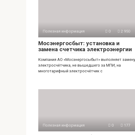
Полезная информация
0
2 950
Мосэнергосбыт: установка и
замена счетчика электроэнергии
Компания АО «Мосэнергосыбыт» выполняет замен
электросчётчика, не вышедшего за МПИ, на
многотарифный электросчётчик с
Полезная информация
0
177