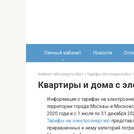
Перейти
к
контенту
Личный кабинет
Новости
Опл
Кабинет Мосэнергосбыт
»
Тарифы Мосэнергосбыт
Квартиры и дома с э
Информация о тарифах на электроэне
территории города Москвы и Московск
2020 года и с 1 июля по 31 декабря 20
Тарифы на электроэнергию
представл
приравненных к нему категорий потре